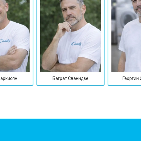
Саркисян
Баграт Сванидзе
Георгий
?