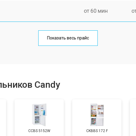
от 60 мин
о
еления
от 60 мин
о
Показать весь прайс
от 50 мин
о
от 70 мин
о
льников Candy
от 60 мин
о
от 70 мин
о
CCBS 5152W
CKBBS 172 F