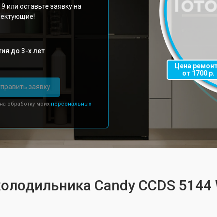
19 или оставьте заявку на
плектующие!
ия до 3-х лет
Цена ремон
от 1700 р.
править заявку
 на обработку моих
персональных
холодильника Candy CCDS 5144