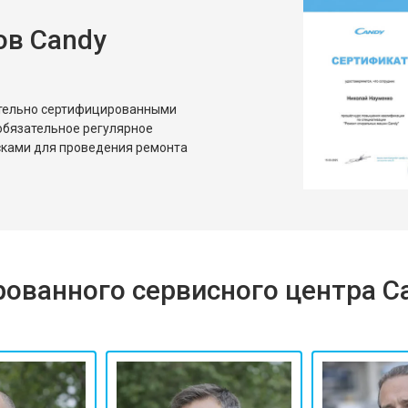
ов Candy
от 80 мин
о
от 50 мин
о
ительно сертифицированными
обязательное регулярное
сками для проведения ремонта
ованного сервисного центра C