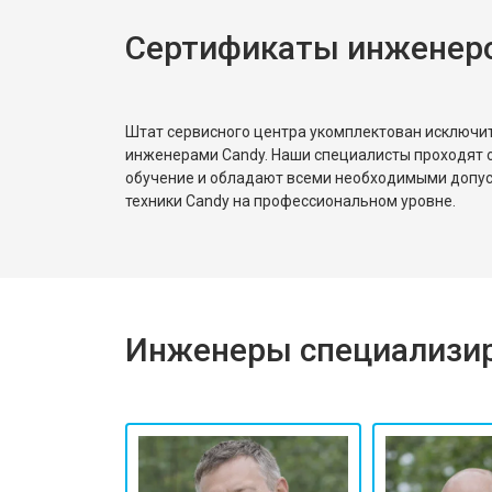
Сертификаты инженер
Замена реле
Устранение утечки хладагента
Штат сервисного центра укомплектован исключ
инженерами Candy. Наши специалисты проходят 
обучение и обладают всеми необходимыми допу
техники Candy на профессиональном уровне.
Инженеры специализир