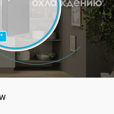
та
 W