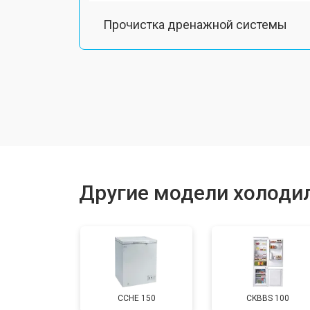
Прочистка дренажной системы
Ремонт датчика морозильного отд
Ремонт испарителя
Устранение засора трубопровода
Другие модели холоди
Замена трубопровода
Замена таймера
CCHE 150
CKBBS 100