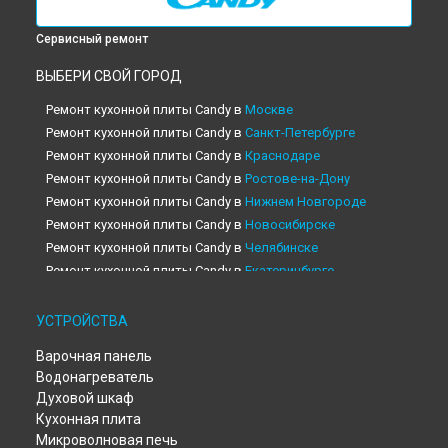
Сервисный ремонт
ВЫБЕРИ СВОЙ ГОРОД
Ремонт кухонной плиты Candy в
Москве
Ремонт кухонной плиты Candy в
Санкт-Петербурге
Ремонт кухонной плиты Candy в
Краснодаре
Ремонт кухонной плиты Candy в
Ростове-на-Дону
Ремонт кухонной плиты Candy в
Нижнем Новгороде
Ремонт кухонной плиты Candy в
Новосибирске
Ремонт кухонной плиты Candy в
Челябинске
Ремонт кухонной плиты Candy в
Екатеринбурге
Ремонт кухонной плиты Candy в
Казани
Ремонт кухонной плиты Candy в
Уфе
УСТРОЙСТВА
Ремонт кухонной плиты Candy в
Воронеже
Варочная панель
Ремонт кухонной плиты Candy в
Волгограде
Водонагреватель
Ремонт кухонной плиты Candy в
Барнауле
Духовой шкаф
Ремонт кухонной плиты Candy в
Тольятти
Кухонная плита
Ремонт кухонной плиты Candy в
Саратове
Микроволновая печь