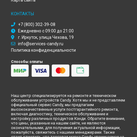
Карта сайта
Ремонт кухонной плиты CGG 6721 SHX Candy в
Оренбурге
Ремонт кухонной плиты CGG 6721 SHX Candy в
Кемерово
КОНТАКТЫ
Ремонт кухонной плиты CGG 6721 SHX Candy в
Новокузнецке
+7 (800) 302-39-08
Ремонт кухонной плиты CGG 6721 SHX Candy в
Рязани
Ежедневно с 09:00 до 21:00
Ремонт кухонной плиты CGG 6721 SHX Candy в
г. Иркутск, улица Чехова, 19
Астрахани
info@services-candy.ru
Ремонт кухонной плиты CGG 6721 SHX Candy в
Набережных
Челнах
Политика конфиденциальности
Ремонт кухонной плиты CGG 6721 SHX Candy в
Липецке
Способы оплаты
Наш центр специализируется на ремонте и техническом
обслуживании устройств Candy. Хотя мы и не представляем
официальный сервис Candy, мы предлагаем
высококачественные услуги постгарантийного ремонта,
включая диагностику, техническое обслуживание и
настройку различных продуктов Кэнди. Обратите внимание,
что цены, указанные на нашем сайте, не являются
окончательными; для получения актуальной информации,
пожалуйста, свяжитесь с нашими менеджерами. Также
стоит отметить, что торговая марка Candy, упоминаемая на