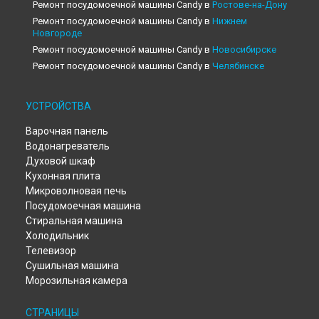
Ремонт посудомоечной машины Candy в
Ростове-на-Дону
Ремонт посудомоечной машины Candy в
Нижнем
Новгороде
Ремонт посудомоечной машины Candy в
Новосибирске
Ремонт посудомоечной машины Candy в
Челябинске
Ремонт посудомоечной машины Candy в
Екатеринбурге
Ремонт посудомоечной машины Candy в
Казани
УСТРОЙСТВА
Ремонт посудомоечной машины Candy в
Уфе
Варочная панель
Ремонт посудомоечной машины Candy в
Воронеже
Водонагреватель
Ремонт посудомоечной машины Candy в
Волгограде
Духовой шкаф
Ремонт посудомоечной машины Candy в
Барнауле
Кухонная плита
Ремонт посудомоечной машины Candy в
Тольятти
Микроволновая печь
Ремонт посудомоечной машины Candy в
Саратове
Посудомоечная машина
Ремонт посудомоечной машины Candy в
Томске
Стиральная машина
Ремонт посудомоечной машины Candy в
Тюмени
Холодильник
Ремонт посудомоечной машины Candy в
Иркутске
Телевизор
Ремонт посудомоечной машины Candy в
Самаре
Сушильная машина
Ремонт посудомоечной машины Candy в
Омске
Морозильная камера
Ремонт посудомоечной машины Candy в
Красноярске
Ремонт посудомоечной машины Candy в
Перми
СТРАНИЦЫ