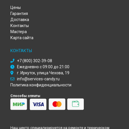
Ремонт посудомоечной машины Candy в
Ульяновске
Цены
Ремонт посудомоечной машины Candy в
Кирове
Гарантия
Ремонт посудомоечной машины Candy в
Оренбурге
Доставка
Ремонт посудомоечной машины Candy в
Кемерово
Контакты
Ремонт посудомоечной машины Candy в
Новокузнецке
Мастера
Ремонт посудомоечной машины Candy в
Рязани
Карта сайта
Ремонт посудомоечной машины Candy в
Астрахани
Ремонт посудомоечной машины Candy в
Набережных
КОНТАКТЫ
Челнах
+7 (800) 302-39-08
Ремонт посудомоечной машины Candy в
Липецке
Ежедневно с 09:00 до 21:00
г. Иркутск, улица Чехова, 19
info@services-candy.ru
Политика конфиденциальности
Способы оплаты
Наш центр специализируется на ремонте и техническом