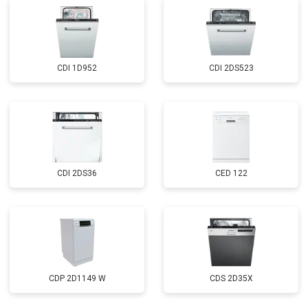
CDI 1D952
CDI 2DS523
CDI 2DS36
CED 122
CDP 2D1149 W
CDS 2D35X