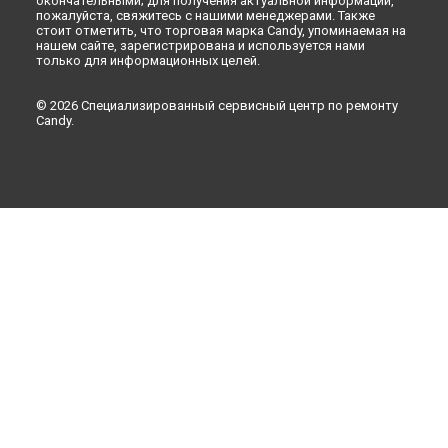
окончательными; для получения актуальной информации,
Астрахани
пожалуйста, свяжитесь с нашими менеджерами. Также
стоит отметить, что торговая марка Candy, упоминаемая на
Ремонт посудомоечной машины CDI 1L38-02 Candy в
нашем сайте, зарегистрирована и используется нами
Набережных Челнах
только для информационных целей.
Ремонт посудомоечной машины CDI 1L38-02 Candy в
Липецке
© 2026 Специализированный сервисный центр по ремонту
Candy.