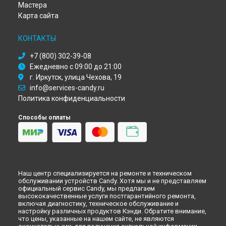
Мастера
Ремонт посудомоечной машины CDI 1L38-02 Candy в
Тюмени
Карта сайта
Ремонт посудомоечной машины CDI 1L38-02 Candy в
Иркутске
КОНТАКТЫ
Ремонт посудомоечной машины CDI 1L38-02 Candy в
Самаре
+7 (800) 302-39-08
Ежедневно с 09:00 до 21:00
Ремонт посудомоечной машины CDI 1L38-02 Candy в
Омске
г. Иркутск, улица Чехова, 19
Ремонт посудомоечной машины CDI 1L38-02 Candy в
Красноярске
info@services-candy.ru
Политика конфиденциальности
Ремонт посудомоечной машины CDI 1L38-02 Candy в
Перми
Ремонт посудомоечной машины CDI 1L38-02 Candy в
Способы оплаты
Ульяновске
Ремонт посудомоечной машины CDI 1L38-02 Candy в
Кирове
Ремонт посудомоечной машины CDI 1L38-02 Candy в
Оренбурге
Ремонт посудомоечной машины CDI 1L38-02 Candy в
Наш центр специализируется на ремонте и техническом
Кемерово
обслуживании устройств Candy. Хотя мы и не представляем
официальный сервис Candy, мы предлагаем
Ремонт посудомоечной машины CDI 1L38-02 Candy в
высококачественные услуги постгарантийного ремонта,
Новокузнецке
включая диагностику, техническое обслуживание и
настройку различных продуктов Кэнди. Обратите внимание,
Ремонт посудомоечной машины CDI 1L38-02 Candy в
Рязани
что цены, указанные на нашем сайте, не являются
Ремонт посудомоечной машины CDI 1L38-02 Candy в