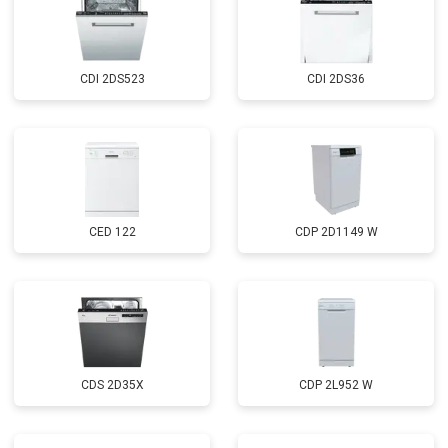
Замена нижнего уплотнителя
от 1000 ₽
Заказать
дверцы
Замена заливного шланга с
от 1100 ₽
Заказать
системой Аквастоп
CDI 2DS523
CDI 2DS36
Замена заливного шланга
от 850 ₽
Заказать
Диагностика
бесплатно
Заказать
CED 122
CDP 2D1149 W
CDS 2D35X
CDP 2L952 W