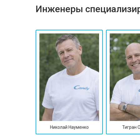
Инженеры специализир
Замена трансформаторов подсветк
Николай Науменко
Тигран 