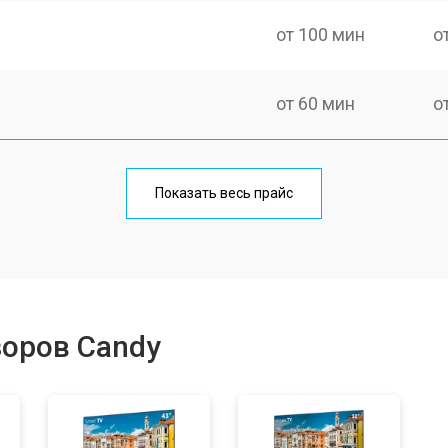
от 100 мин
о
от 60 мин
о
от 90 мин
о
Показать весь прайс
от 70 мин
о
от 80 мин
о
зоров Candy
от 50 мин
о