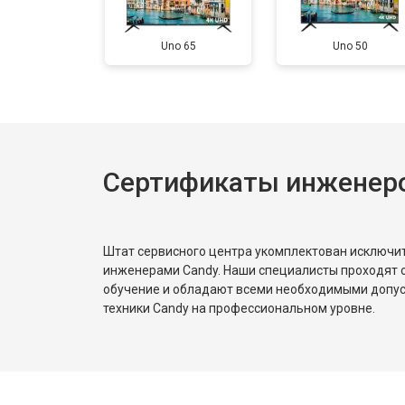
Замена HDMI порта
Uno 65
Uno 50
Замена модуля Wi-Fi
Замена лампы подсветки
Сертификаты инженер
Ремонт блока управления
Замена блока питания
Штат сервисного центра укомплектован исключ
инженерами Candy. Наши специалисты проходят 
обучение и обладают всеми необходимыми допу
техники Candy на профессиональном уровне.
Замена матрицы
Прошивка