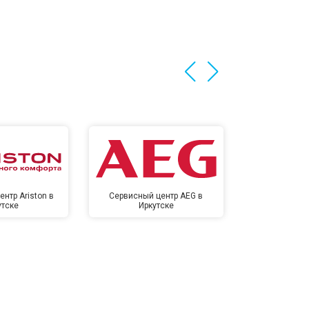
нтр Ariston в
Сервисный центр AEG в
Сервисный цен
утске
Иркутске
Ирк