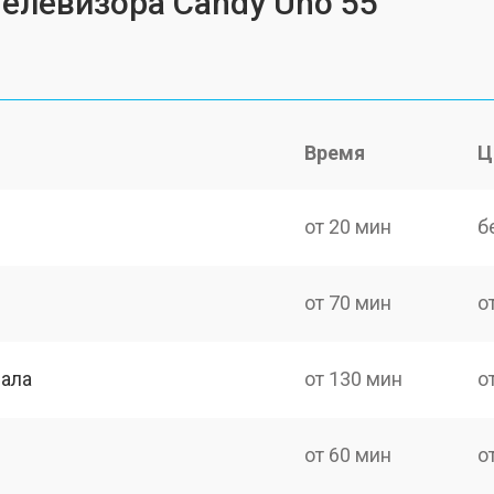
телевизора Candy Uno 55
Время
Ц
от 20 мин
б
от 70 мин
о
нала
от 130 мин
о
от 60 мин
о