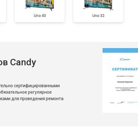
от 80 мин
о
Uno 43
Uno 32
от 70 мин
о
от 130 мин
о
ов Candy
от 60 мин
о
от 100 мин
о
ительно сертифицированными
обязательное регулярное
сками для проведения ремонта
от 90 мин
о
от 110 мин
о