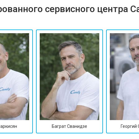
ованного сервисного центра C
и
от 80 мин
о
Саркисян
Баграт Сванидзе
Георгий