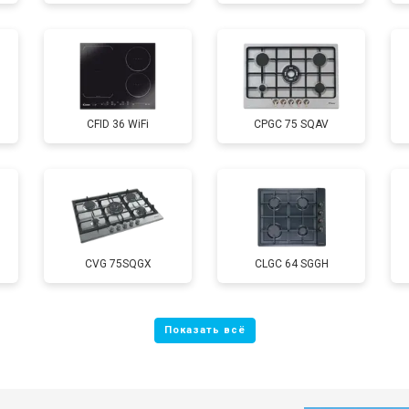
CFID 36 WiFi
CPGC 75 SQAV
CVG 75SQGX
CLGC 64 SGGH