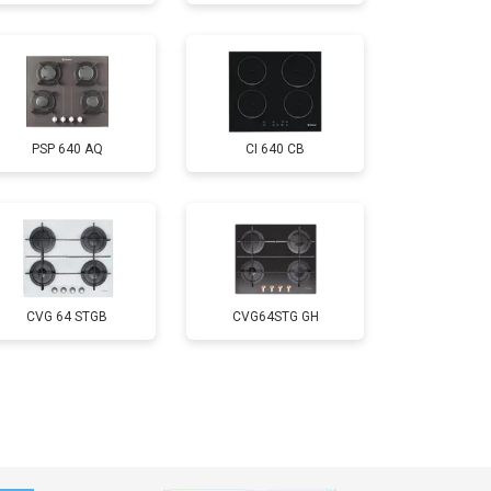
PSP 640 AQ
CI 640 CB
CVG 64 STGB
CVG64STG GH