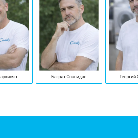
Саркисян
Баграт Сванидзе
Георгий
?