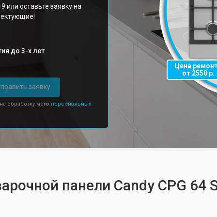
19 или оставьте заявку на
плектующие!
ия до 3-х лет
Цена ремон
от 2550 р.
править заявку
 на обработку моих
персональных
варочной панели Candy CPG 64