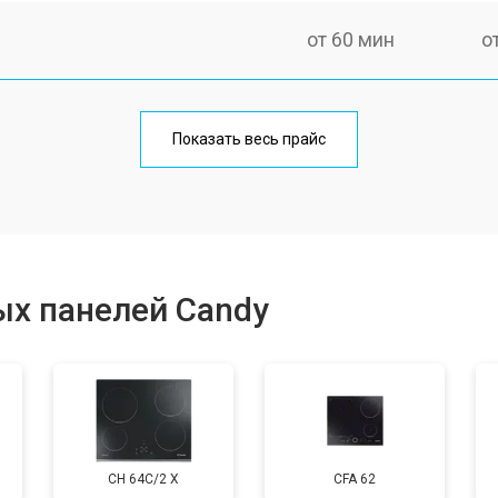
от 60 мин
о
от 140 мин
о
Показать весь прайс
от 100 мин
о
от 100 мин
о
ых панелей Candy
от 60 мин
о
CH 64C/2 X
CFA 62