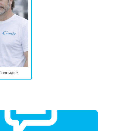
 Сванидзе