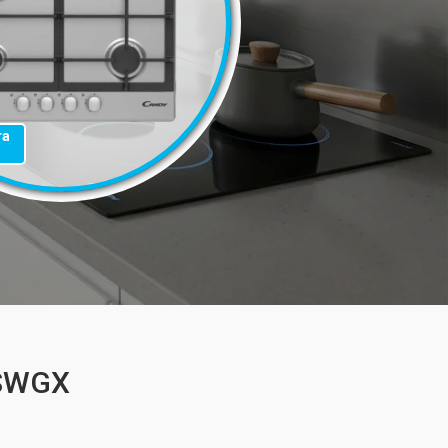
та
 SWGX